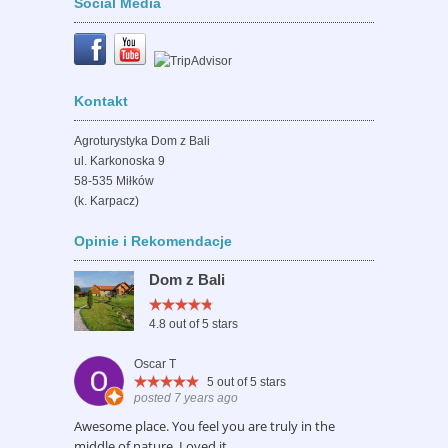
Social Media
Kontakt
Agroturystyka Dom z Bali
ul. Karkonoska 9
58-535 Miłków
(k. Karpacz)
Opinie i Rekomendacje
Dom z Bali
4.8
out of 5 stars
Oscar T
5
out of 5 stars
posted 7 years ago
Awesome place. You feel you are truly in the
middle of nature. Loved it