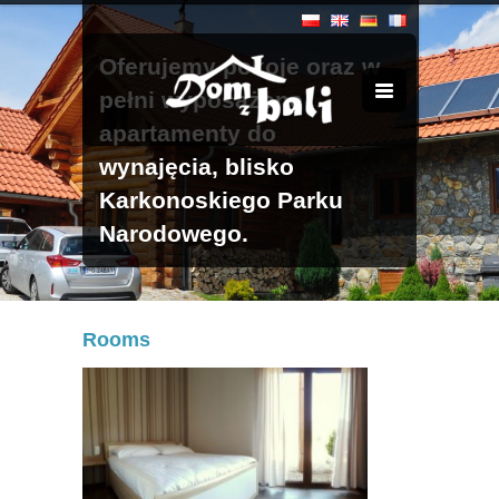
Oferujemy pokoje oraz w
pełni wyposażone
apartamenty do
wynajęcia, blisko
Karkonoskiego Parku
Narodowego.
Rooms