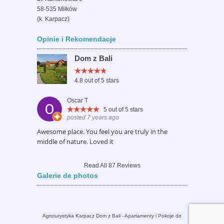
58-535 Miłków
(k. Karpacz)
Opinie i Rekomendacje
Dom z Bali
4.8
out of 5 stars
Oscar T
5
out of 5 stars
posted 7 years ago
Awesome place. You feel you are truly in the
middle of nature. Loved it
Read All 87 Reviews
Galerie de photos
Agroturystyka Karpacz Dom z Bali - Apartamenty i Pokoje do