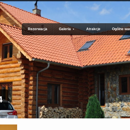
Rezerwacja
Galeria
Atrakcje
Ogólne war
▼
4