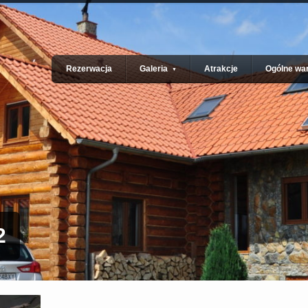
Rezerwacja
Galeria
Atrakcje
Ogólne war
▼
2